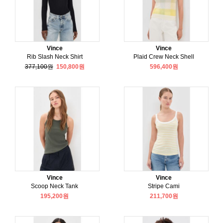
Vince
Vince
Rib Slash Neck Shirt
Plaid Crew Neck Shell
377,100원
150,800원
596,400원
Vince
Vince
Scoop Neck Tank
Stripe Cami
195,200원
211,700원