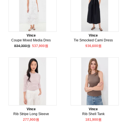
Vince
Vince
Coupe Mixed Media Dres
Tie Smocked Cami Dress
834,300원
537,900원
936,600원
Vince
Vince
Rib Stripe Long Sleeve
Rib Shell Tank
277,900원
181,900원