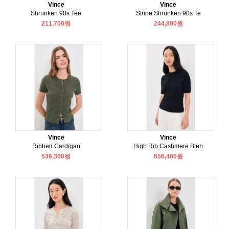
Vince
Vince
Shrunken 90s Tee
Stripe Shrunken 90s Te
211,700원
244,800원
Vince
Vince
Ribbed Cardigan
High Rib Cashmere Blen
536,300원
656,400원