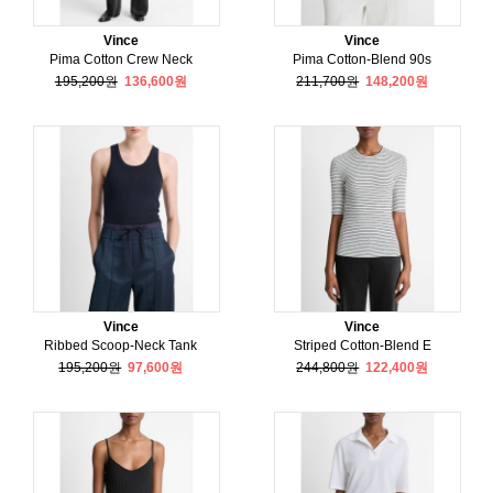
Vince
Vince
Pima Cotton Crew Neck
Pima Cotton-Blend 90s
195,200원
136,600원
211,700원
148,200원
Vince
Vince
Ribbed Scoop-Neck Tank
Striped Cotton-Blend E
195,200원
97,600원
244,800원
122,400원