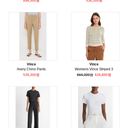
896,500원
536,300원
Vince
Vince
Avery Chino Pants
Womens Vince Striped 3
536,300원
684,300원
626,800원