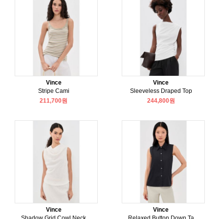
Vince
Vince
Stripe Cami
Sleeveless Draped Top
211,700원
244,800원
Vince
Vince
Shadow Grid Cowl Neck
Relaxed Button Down Ta