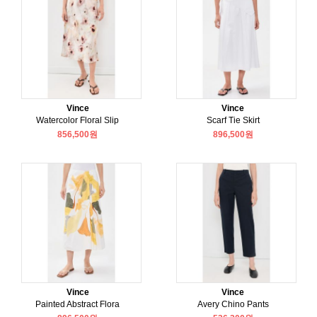
Vince
Vince
Watercolor Floral Slip
Scarf Tie Skirt
856,500원
896,500원
Vince
Vince
Painted Abstract Flora
Avery Chino Pants