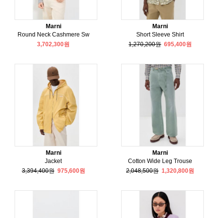
Marni
Marni
Round Neck Cashmere Sw
Short Sleeve Shirt
3,702,300원
1,270,200원
695,400원
Marni
Marni
Jacket
Cotton Wide Leg Trouse
3,394,400원
975,600원
2,048,500원
1,320,800원