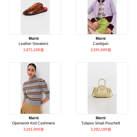
Marni
Marni
Leather Sneakers
Cardigan
1,871,100원
2,591,600원
Marni
Marni
Openwork Knit Cashmere
Tulipea Small Pouchett
3,101,900원
3,392,100원