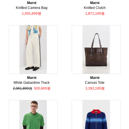
Marni
Marni
Knitted Camera Bag
Knitted Clutch
1,591,000원
1,871,100원
Marni
Marni
White Gabardine Track
Canvas Tote
2,061,800원
920,600원
3,392,100원