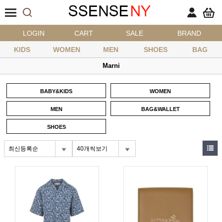
LOGIN
CART
SALE
BRAND
KIDS
WOMEN
MEN
SHOES
BAG
Marni
BABY&KIDS
WOMEN
MEN
BAG&WALLET
SHOES
최신등록순
40개씩보기