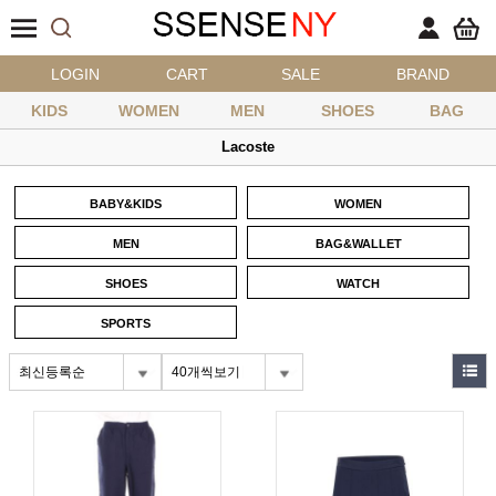
LOGIN
CART
SALE
BRAND
KIDS
WOMEN
MEN
SHOES
BAG
Lacoste
BABY&KIDS
WOMEN
MEN
BAG&WALLET
SHOES
WATCH
SPORTS
최신등록순
40개씩보기