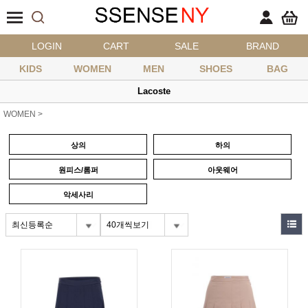
LOGIN
CART
SALE
BRAND
KIDS
WOMEN
MEN
SHOES
BAG
Lacoste
WOMEN
>
상의
하의
원피스/롬퍼
아웃웨어
악세사리
최신등록순
40개씩보기