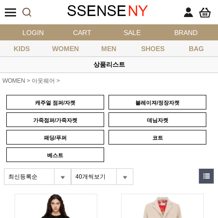
LOGIN
CART
SALE
BRAND
KIDS
WOMEN
MEN
SHOES
BAG
상품리스트
WOMEN
>
아웃웨어
>
캐주얼 점퍼/자켓
블레이져/정장자켓
가죽점퍼/가죽자켓
데님자켓
패딩/푸퍼
코트
베스트
최신등록순
40개씩보기