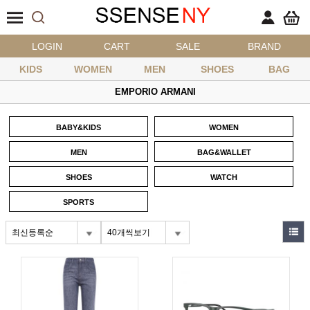
LOGIN
CART
SALE
BRAND
KIDS
WOMEN
MEN
SHOES
BAG
EMPORIO ARMANI
BABY&KIDS
WOMEN
MEN
BAG&WALLET
SHOES
WATCH
SPORTS
최신등록순
40개씩보기