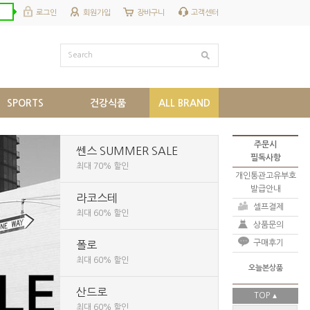
로그인
회원가입
장바구니
고객센터
Search
SPORTS
건강식품
ALL BRAND
주문시
쎈스 SUMMER SALE
필독사항
최대 70% 할인
개인통관고유부호
발급안내
라코스테
셀프결제
최대 60% 할인
상품문의
구매후기
폴로
최대 60% 할인
오늘본상품
산드로
TOP
최대 60% 할인