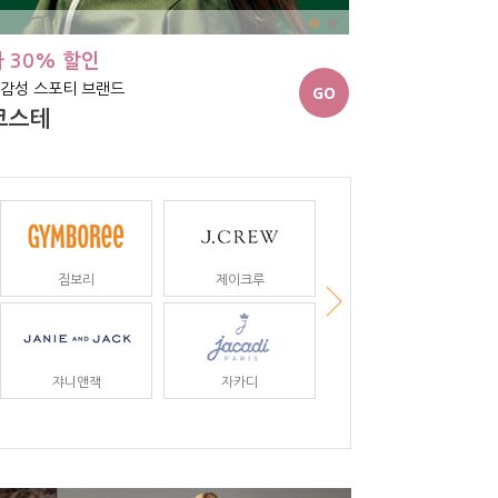
 30% 할인
 감성 스포티 브랜드
GO
코스테
짐보리
제이크루
쟈니앤잭
자카디