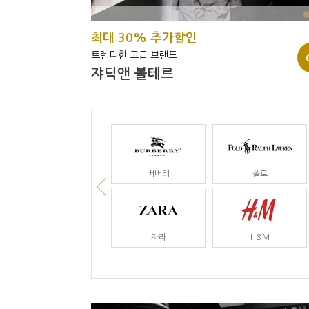
최대 30% 추가할인
트렌디한 고급 브랜드
쟈딕앤 볼테르
버버리
폴로
자라
H&M