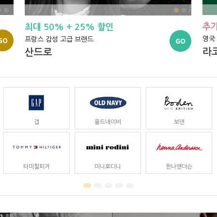
추가
최대 50% + 25% 할인
영국
GO
프랑스 감성 고급 브랜드
GO
라
산드로
갭
올드네이비
보덴
타미힐피거
미니로디니
한나앤더슨