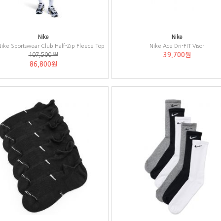
Nike
Nike
ike Sportswear Club Half-Zip Fleece Top
Nike Ace Dri-FIT Visor
107,500 원
39,700원
86,800원