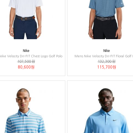
Nike
Nike
ike Velocity Dri-FIT Chest Logo Golf Polo
Mens Nike Velocity Dri-FIT Floral Golf 
107,500 원
132,300 원
80,600원
115,700원