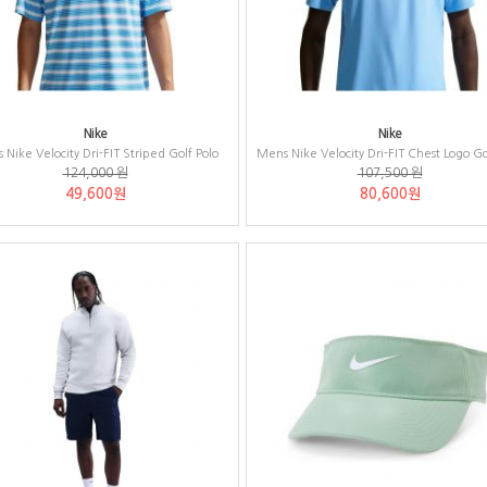
Nike
Nike
Nike Velocity Dri-FIT Striped Golf Polo
Mens Nike Velocity Dri-FIT Chest Logo Go
124,000 원
107,500 원
49,600원
80,600원