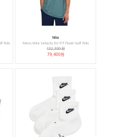
Nike
lf Polo
Mens Nike Velocity Dri-FIT Floral Golf Polo
132,300 원
79,400원