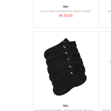
Nike
Unisex Nike Elevated No Show (6 Pairs)
Un
49,600원
Nike
Unisex Nike Everyday Lightweight No Show 6-Pair - Band