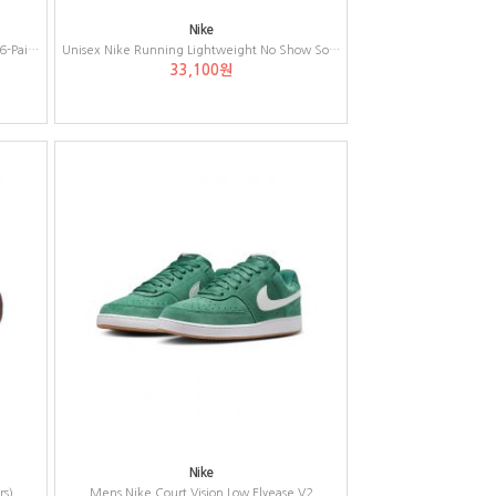
Nike
Mens Nike Everyday Cushion Crew Socks 6-Pair Pack
Unisex Nike Running Lightweight No Show Socks (1-Pair)
33,100원
Nike
rs)
Mens Nike Court Vision Low Flyease V2