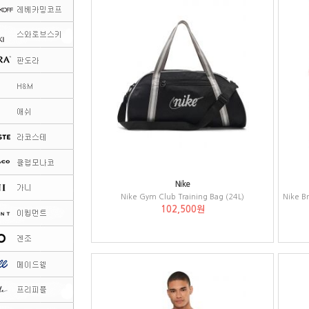
Nike
Nike Gym Club Training Bag (24L)
102,500원