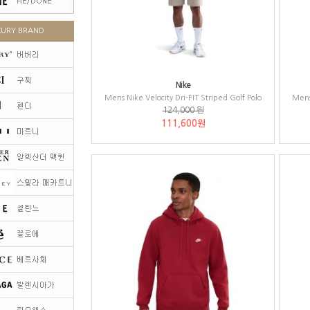
XURY BRAND
Nike
Mens Nike Velocity Dri-FIT Striped Golf Polo
Mens 
124,000 원
111,600원