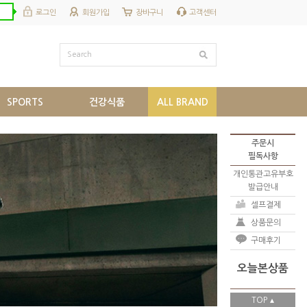
로그인
회원가입
장바구니
고객센터
Search
SPORTS
건강식품
ALL BRAND
주문시
필독사항
개인통관고유부호
발급안내
셀프결제
상품문의
구매후기
오늘본상품
TOP