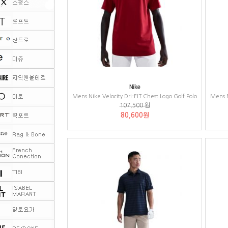
Nike
Mens Nike Velocity Dri-FIT Chest Logo Golf Polo
Mens N
107,500 원
80,600원