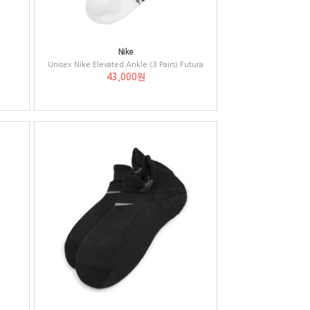
Nike
Unisex Nike Elevated Ankle (3 Pairs) Futura
43,000원