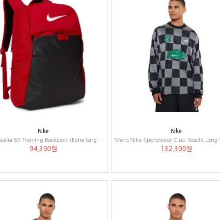
Nike
Nike
Nike Brasilia 95 Training Backpack (Extra Large, 30L)
94,300원
132,300원