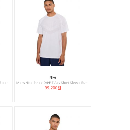
Nike
Mens Nike Sportswear Club Goalie Long Sleeve Top
Mens Nike Stride Dri-FIT Adv Short Sleeve Running Top
99,200원