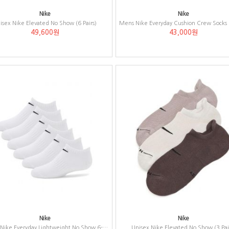
Nike
Nike
isex Nike Elevated No Show (6 Pairs)
49,600원
43,000원
Nike
Nike
Unisex Nike Everyday Lightweight No Show 6-Pair - Band
Unisex Nike Elevated No Show (3 Pai