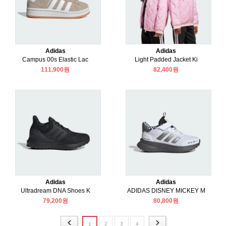
Adidas
Adidas
Campus 00s Elastic Lac
Light Padded Jacket Ki
111,900원
82,400원
Adidas
Adidas
Ultradream DNA Shoes K
ADIDAS DISNEY MICKEY M
79,200원
80,800원
2
3
4
1