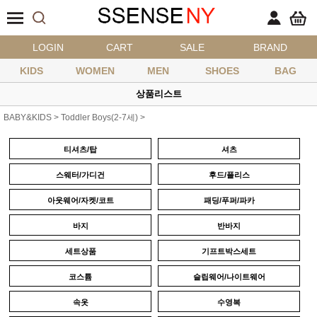
LOGIN
CART
SALE
BRAND
KIDS
WOMEN
MEN
SHOES
BAG
상품리스트
BABY&KIDS
>
Toddler Boys(2-7세)
>
티셔츠/탑
셔츠
스웨터/가디건
후드/플리스
아웃웨어/자켓/코트
패딩/푸퍼/파카
바지
반바지
세트상품
기프트박스세트
코스튬
슬립웨어/나이트웨어
속옷
수영복