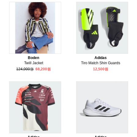
Boden
Adidas
Twill Jacket
Tiro Match Shin Guards
124,000원
68,200원
12,500원