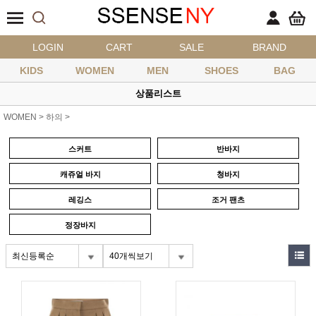
LOGIN
CART
SALE
BRAND
KIDS
WOMEN
MEN
SHOES
BAG
상품리스트
WOMEN
>
하의
>
스커트
반바지
캐쥬얼 바지
청바지
레깅스
조거 팬츠
정장바지
최신등록순
40개씩보기